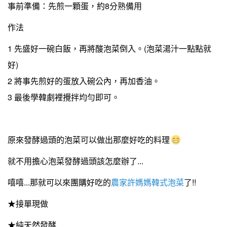
事前準備：先煎一顆蛋，約8分熟備用
作法
1 先盛好一碗白飯，再將酸泡菜倒入。(泡菜湯汁一點點就
好)
2 將事先煎好的蛋放入碗公內，再加香油。
3 最後學韓劇裡攪拌均勻即可。
原來發酵過頭的泡菜可以做出那麼好吃的料理
就不用擔心泡菜發酵過頭該怎麼辦了...
嘻嘻...那就可以來團購好吃的
農家許媽媽韓式泡菜
了!!
★接單現做
★純天然發酵