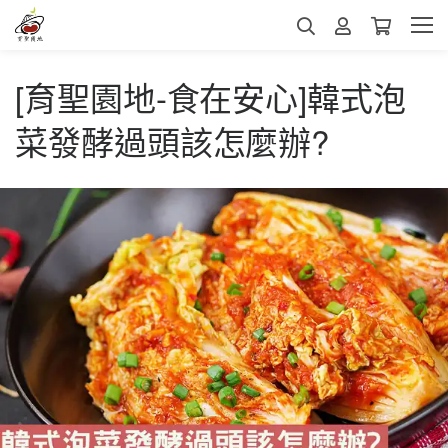
[育聖園地-食在安心]韓式泡
菜發酵過頭該怎麼辦?