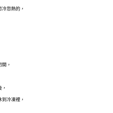
忽冷忽熱的，
切開，
後，
冰到冷凍裡，