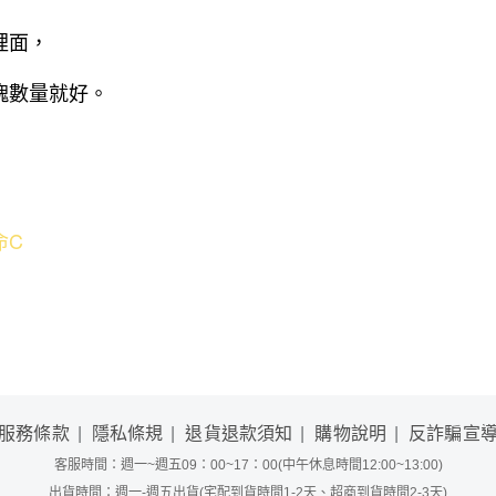
裡面，
塊數量就好。
命C
服務條款
隱私條規
退貨退款須知
購物說明
反詐騙宣
客服時間：週一~週五09：00~17：00(中午休息時間12:00~13:00)
出貨時間：週一-週五出貨(宅配到貨時間1-2天、超商到貨時間2-3天)